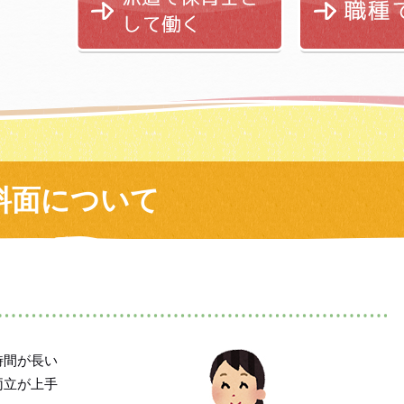
料面について
時間が長い
両立が上手