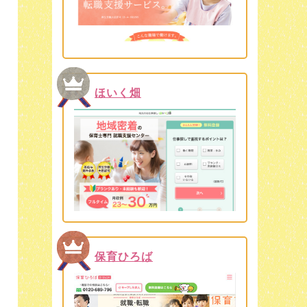
ほいく畑
保育ひろば