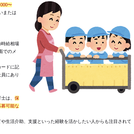
000〜
いまたは
の時給相場
料面でのメ
カードに記
社員にあり
育士は、
保
応募可能な
てや生活介助、支援といった経験を活かしたい人からも注目されて