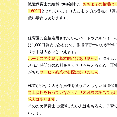
派遣保育士の給料は時給制で、
おおよその相場は1,
1,600円
とされています（人によっては相場より高
低い場合もあります）。
保育園に直接雇用されているパートやアルバイト
は1,000円前後であるため、派遣保育士の方が給
リットは大きいといえます。
ボーナスの支給は基本的にはありません
がタイム
された時間分の給料をきっちりもらえるため、正
がちな
サービス残業の心配はありません
。
残業が少なく大きな責任を負うこともない派遣保
育士資格を持っていなかったり未経験の場合でも
求人はあります
。
そのため保育士に復帰したい人はもちろん、子育
います。