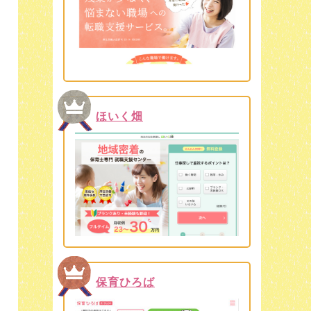
ほいく畑
保育ひろば