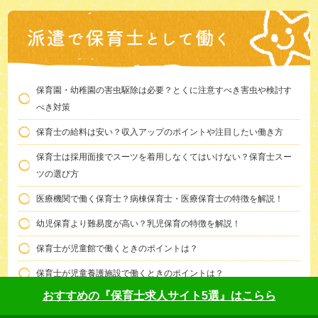
保育園・幼稚園の害虫駆除は必要？とくに注意すべき害虫や検討す
べき対策
保育士の給料は安い？収入アップのポイントや注目したい働き方
保育士は採用面接でスーツを着用しなくてはいけない？保育士スー
ツの選び方
医療機関で働く保育士？病棟保育士・医療保育士の特徴を解説！
幼児保育より難易度が高い？乳児保育の特徴を解説！
保育士が児童館で働くときのポイントは？
保育士が児童養護施設で働くときのポイントは？
おすすめの『保育士求人サイト5選』はこらら
保育士の資格取得に必要な実務経験を積むポイントは？