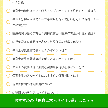
べき対策
保育士の給料は安い？収入アップのポイントや注目したい働き方
保育士は採用面接でスーツを着用しなくてはいけない？保育士スー
ツの選び方
医療機関で働く保育士？病棟保育士・医療保育士の特徴を解説！
幼児保育より難易度が高い？乳児保育の特徴を解説！
保育士が児童館で働くときのポイントは？
保育士が児童養護施設で働くときのポイントは？
保育士の資格取得に必要な実務経験を積むポイントは？
保育学生のアルバイトにおすすめの保育補助とは？
新生保育園の体罰問題について
幼稚園での学生アルバイトについて
おすすめの『保育士求人サイト5選』はこらら
USJの近隣託児所はある？